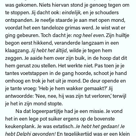
was gekomen. Niets hiervan stond je genoeg tegen om
te stoppen. Jij dacht ook:
eindelijk
, en je schouders
ontspanden. Je neefje staarde je aan met open mond,
voordat het een tandeloze grimas werd. Je wist wat er
ging gebeuren. Toch dacht je:
nog heel even
. Zijn huiltje
begon eerst hikkend, veranderde langzaam in een
klaagzang.
Jij hebt het áltijd
, wilde je tegen hem
zeggen. Je aaide hem over zijn buik, in de hoop dat dit
hem gerust zou stellen. Het werkte niet. Pas toen je je
tantes voetstappen in de gang hoorde, schoot je hand
omhoog en trok je het uit je mond. De deur opende en
je tante vroeg: ‘Heb je hem wakker gemaakt?’ Jij
antwoordde: ‘Nee, nee, hij was zijn tut verloren,’ terwijl
je het in zijn mond stopte.
Na dat logeerpartijtje had je een missie. Je vond
het in een lege pot suiker ergens op de bovenste
keukenplank. Je was extatisch.
Je hebt het gedaan! Je
hebt Delphi gevonden!
En tegelijkertijd was er een klein