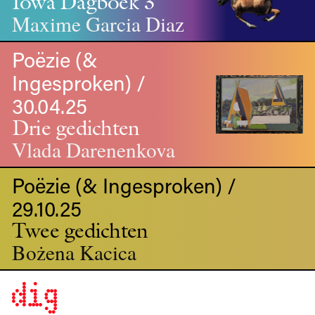
Iowa Dagboek 3
Maxime Garcia Diaz
Poëzie (&
Ingesproken) /
30.04.25
Drie gedichten
Vlada Darenenkova
Poëzie (& Ingesproken) /
29.10.25
Twee gedichten
Bożena Kacica