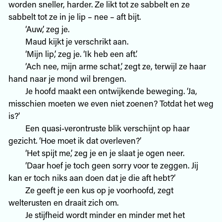
worden sneller, harder. Ze likt tot ze sabbelt en ze
sabbelt tot ze in je lip – nee – aft bijt.
‘Auw,’ zeg je.
Maud kijkt je verschrikt aan.
‘Mijn lip,’ zeg je. ‘Ik heb een aft.’
‘Ach nee, mijn arme schat,’ zegt ze, terwijl ze haar
hand naar je mond wil brengen.
Je hoofd maakt een ontwijkende beweging. ‘Ja,
misschien moeten we even niet zoenen? Totdat het weg
is?’
Een quasi-verontruste blik verschijnt op haar
gezicht. ‘Hoe moet ik dat overleven?’
‘Het spijt me,’ zeg je en je slaat je ogen neer.
‘Daar hoef je toch geen sorry voor te zeggen. Jij
kan er toch niks aan doen dat je die aft hebt?’
Ze geeft je een kus op je voorhoofd, zegt
welterusten en draait zich om.
Je stijfheid wordt minder en minder met het