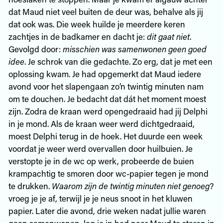
dat Maud niet veel buiten de deur was, behalve als jij
dat ook was. Die week huilde je meerdere keren
zachtjes in de badkamer en dacht je:
dit gaat niet
.
Gevolgd door:
misschien was samenwonen geen goed
idee
. Je schrok van die gedachte. Zo erg, dat je met een
oplossing kwam. Je had opgemerkt dat Maud iedere
avond voor het slapengaan zo’n twintig minuten nam
om te douchen. Je bedacht dat dát het moment moest
zijn. Zodra de kraan werd opengedraaid had jij Delphi
in je mond. Als de kraan weer werd dichtgedraaid,
moest Delphi terug in de hoek. Het duurde een week
voordat je weer werd overvallen door huilbuien. Je
verstopte je in de wc op werk, probeerde de buien
krampachtig te smoren door wc-papier tegen je mond
te drukken.
Waarom zijn de twintig minuten niet genoeg
?
vroeg je je af, terwijl je je neus snoot in het kluwen
papier. Later die avond, drie weken nadat jullie waren
gaan samenwonen, lag je in bed naar Maud te staren in