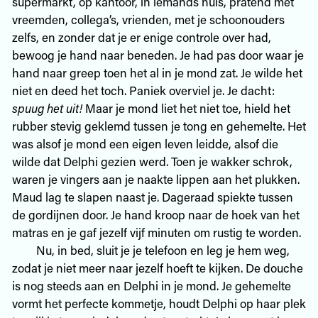
supermarkt, op kantoor, in iemands huis, pratend met
vreemden, collega’s, vrienden, met je schoonouders
zelfs, en zonder dat je er enige controle over had,
bewoog je hand naar beneden. Je had pas door waar je
hand naar greep toen het al in je mond zat. Je wilde het
niet en deed het toch. Paniek overviel je. Je dacht:
spuug het uit!
Maar je mond liet het niet toe, hield het
rubber stevig geklemd tussen je tong en gehemelte. Het
was alsof je mond een eigen leven leidde, alsof die
wilde dat Delphi gezien werd. Toen je wakker schrok,
waren je vingers aan je naakte lippen aan het plukken.
Maud lag te slapen naast je. Dageraad spiekte tussen
de gordijnen door. Je hand kroop naar de hoek van het
matras en je gaf jezelf vijf minuten om rustig te worden.
Nu, in bed, sluit je je telefoon en leg je hem weg,
zodat je niet meer naar jezelf hoeft te kijken. De douche
is nog steeds aan en Delphi in je mond. Je gehemelte
vormt het perfecte kommetje, houdt Delphi op haar plek