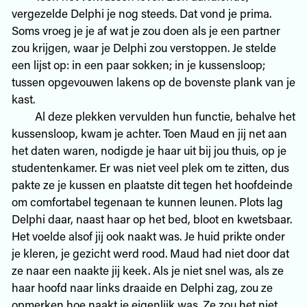
vergezelde Delphi je nog steeds. Dat vond je prima.
Soms vroeg je je af wat je zou doen als je een partner
zou krijgen, waar je Delphi zou verstoppen. Je stelde
een lijst op: in een paar sokken; in je kussensloop;
tussen opgevouwen lakens op de bovenste plank van je
kast.
Al deze plekken vervulden hun functie, behalve het
kussensloop, kwam je achter. Toen Maud en jij net aan
het daten waren, nodigde je haar uit bij jou thuis, op je
studentenkamer. Er was niet veel plek om te zitten, dus
pakte ze je kussen en plaatste dit tegen het hoofdeinde
om comfortabel tegenaan te kunnen leunen. Plots lag
Delphi daar, naast haar op het bed, bloot en kwetsbaar.
Het voelde alsof jij ook naakt was. Je huid prikte onder
je kleren, je gezicht werd rood. Maud had niet door dat
ze naar een naakte jij keek. Als je niet snel was, als ze
haar hoofd naar links draaide en Delphi zag, zou ze
opmerken hoe naakt je eigenlijk was. Ze zou het niet