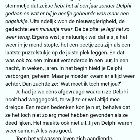
stemmetje dat zei:
Je hebt het al een jaar zonder Delphi
gedaan en wat er bij je neefje gebeurde was maar een
ongelukje.
Uiteindelijk won de nieuwsgierigheid, de
gedachte:
een minuutje maar
. De belofte:
je legt het zo
weer terug
. Ergens wist je natuurlijk wel dat als je het
weer in je mond stopte, het een beetje zou zijn als een
laatste puzzelstukje op de juiste plek leggen. En dat
was ook zo: een minuut veranderde in een uur, in een
nacht, in weken, jaren. In het begin hield je Delphi
verborgen, geheim. Maar je moeder kwam er altijd weer
achter. Dan zuchtte ze: ‘Wat moet ik toch met jou?’
Je had je weleens afgevraagd waarom ze Delphi
nooit had weggegooid, terwijl ze er wel altijd mee
dreigde. Een reden bedenken kon je niet, behalve dat
ze het toch niet zo erg moet hebben gevonden als ze
deed lijken. Het maakte ook niet uit. Jij en Delphi waren
weer samen. Alles was goed.
Toen het volwassen leven zich aandiende,