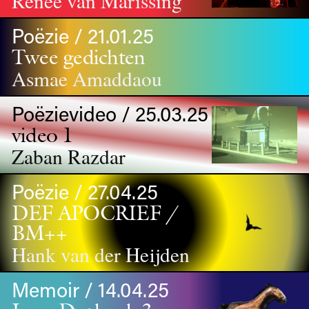
Renée van Marissing
Poëzie / 21.01.25
Twee gedichten
Asmae Amaddaou
Poëzievideo / 25.03.25
video 1
Zaban Razdar
Poëzie / 27.04.25
DEF APOCRIEF /
BM++
Hank van der Heijden
Memoir / 14.04.25