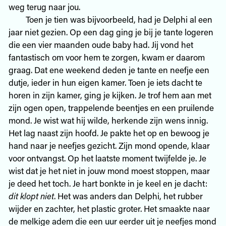
weg terug naar jou.
Toen je tien was bijvoorbeeld, had je Delphi al een
jaar niet gezien. Op een dag ging je bij je tante logeren
die een vier maanden oude baby had. Jij vond het
fantastisch om voor hem te zorgen, kwam er daarom
graag. Dat ene weekend deden je tante en neefje een
dutje, ieder in hun eigen kamer. Toen je iets dacht te
horen in zijn kamer, ging je kijken. Je trof hem aan met
zijn ogen open, trappelende beentjes en een pruilende
mond. Je wist wat hij wilde, herkende zijn wens innig.
Het lag naast zijn hoofd. Je pakte het op en bewoog je
hand naar je neefjes gezicht. Zijn mond opende, klaar
voor ontvangst. Op het laatste moment twijfelde je. Je
wist dat je het niet in jouw mond moest stoppen, maar
je deed het toch. Je hart bonkte in je keel en je dacht:
dit klopt niet
. Het was anders dan Delphi, het rubber
wijder en zachter, het plastic groter. Het smaakte naar
de melkige adem die een uur eerder uit je neefjes mond