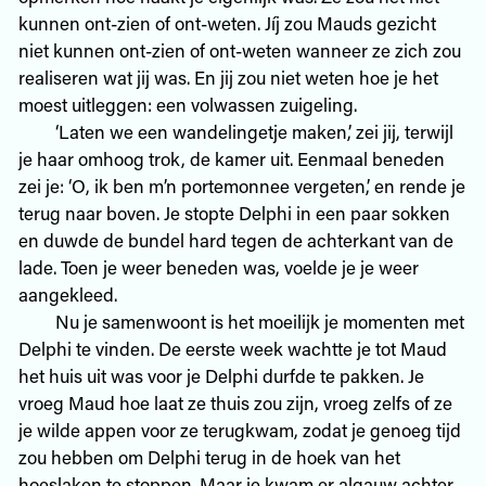
kunnen ont-zien of ont-weten. Jíj zou Mauds gezicht
niet kunnen ont-zien of ont-weten wanneer ze zich zou
realiseren wat jij was. En jij zou niet weten hoe je het
moest uitleggen: een volwassen zuigeling.
‘Laten we een wandelingetje maken,’ zei jij, terwijl
je haar omhoog trok, de kamer uit. Eenmaal beneden
zei je: ‘O, ik ben m’n portemonnee vergeten,’ en rende je
terug naar boven. Je stopte Delphi in een paar sokken
en duwde de bundel hard tegen de achterkant van de
lade. Toen je weer beneden was, voelde je je weer
aangekleed.
Nu je samenwoont is het moeilijk je momenten met
Delphi te vinden. De eerste week wachtte je tot Maud
het huis uit was voor je Delphi durfde te pakken. Je
vroeg Maud hoe laat ze thuis zou zijn, vroeg zelfs of ze
je wilde appen voor ze terugkwam, zodat je genoeg tijd
zou hebben om Delphi terug in de hoek van het
hoeslaken te stoppen. Maar je kwam er algauw achter