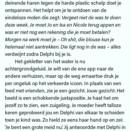
deinende haren tegen de harde plastic schelp doet je
ontspannen. Het helpt om je te ontdoen van de
eindeloze molen die zegt:
Vergeet niet de was te doen
deze week. Je moet Jo en Isa en Nicole terug appen en
was er niet nog een rekening die je moet betalen?
Morgen na werk moet je – Oh shit, die blouse kun je
helemaal niet aantrekken. Die ligt nog in de was
– alles
verdwijnt zodra Delphi bij je is.
Het gekletter van het water is nu
achtergrondgeluid. Je wilt van de ene app naar de
andere verhuizen, maar op de weg ernaartoe druk je
per ongeluk op het verkeerde icoon. In plaats van een
feed met vrienden, zie je een gezicht. Jouw gezicht. Het
beeld is een schokkende juxtapositie. Je haat het om
jezelf zo te zien, een zuigeling. Je moeder heeft talloze
keren geprobeerd jou en Delphi van elkaar te scheiden
toen je kind was. Zo hield ze eens haar hand op en zei:
‘Je bent een grote meid nu.’ Jij antwoordde met Delphi in