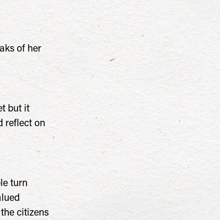
eaks of her
t but it
 reflect on
le turn
alued
the citizens