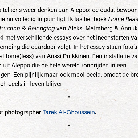
k telkens weer denken aan Aleppo: de oudst bewoon
ie nu volledig in puin ligt. Ik las het boek
Home Reas
truction & Belonging
van Aleksi Malmberg & Annuk
i met verschillende essays over het ineenstorten va
emding die daardoor volgt. In het essay staan foto’s
 Home(less) van Anssi Pulkkinen. Een installatie v
 uit Aleppo die de hele wereld rondrijden in een
en. Een pijnlijk maar ook mooi beeld, omdat de br
h deels in leven blijven.
*
of photographer
Tarek Al-Ghoussein
.
*