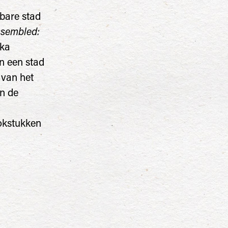
bare stad
sembled:
ka
n een stad
 van het
an de
okstukken