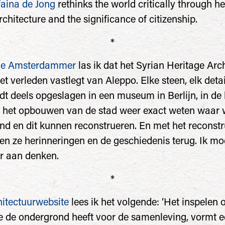
faina de Jong
rethinks the world critically through her
rchitecture and the significance of citizenship.
*
ne Amsterdammer
las ik dat het Syrian Heritage Arc
et verleden vastlegt van Aleppo. Elke steen, elk deta
dt deels opgeslagen in een museum in Berlijn, in de
ns het opbouwen van de stad weer exact weten waar 
d en dit kunnen reconstrueren. En met het reconst
len ze herinneringen en de geschiedenis terug. Ik mo
r aan denken.
*
hitectuurwebsite
lees ik het volgende: ‘Het inspelen 
 de ondergrond heeft voor de samenleving, vormt 