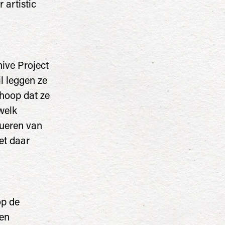
 artistic
hive Project
il leggen ze
 hoop dat ze
welk
rueren van
et daar
op de
een