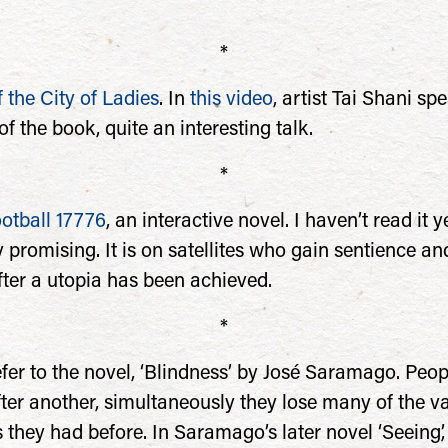
*
 the City of Ladies
. In
this video
, artist Tai Shani sp
f the book, quite an interesting talk.
*
otball 17776
, an interactive novel. I haven’t read it ye
 promising. It is on satellites who gain sentience and
ter a utopia has been achieved.
*
efer to the novel, ‘Blindness’ by José Saramago. Peop
fter another, simultaneously they lose many of the v
they had before. In Saramago’s later novel ‘Seeing’, 