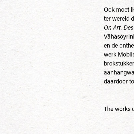
Ook moet i
ter wereld d
On Art, Des
Vähäsöyrink
en de onthe
werk Mobile
brokstukken
aanhangwag
daardoor toc
The works 