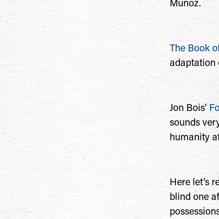
Muñoz.
The Book of
adaptation o
Jon Bois’
Fo
sounds very
humanity af
Here let’s r
blind one a
possessions 