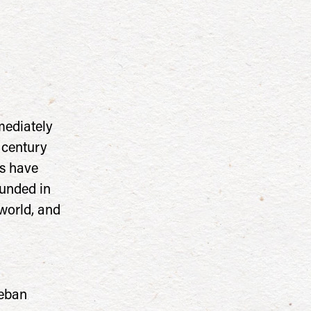
mmediately
h century
es have
ounded in
 world, and
teban