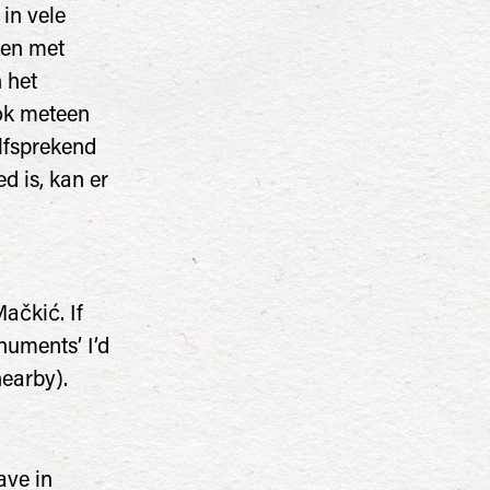
in vele
men met
n het
ook meteen
elfsprekend
d is, kan er
ačkić. If
numents’ I’d
nearby).
ave in