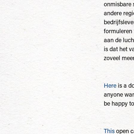
onmisbare s
andere regi
bedrijfslev
formuleren 
aan de luch
is dat het 
zoveel meer
Here
is a d
anyone want
be happy to 
This
open ca