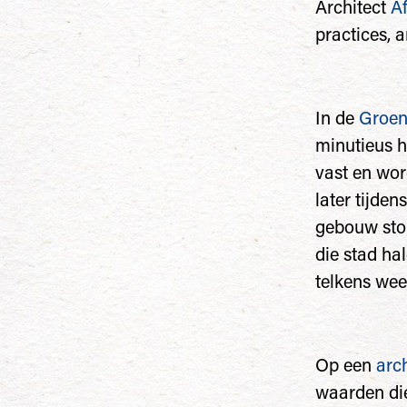
Architect
A
practices, a
In de
Groe
minutieus h
vast en wor
later tijde
gebouw ston
die stad ha
telkens wee
Op een
arc
waarden die