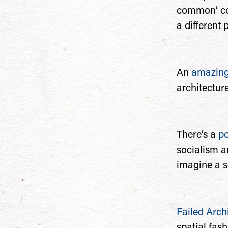
common’ con
a different 
An
amazing
architectur
There’s a
po
socialism a
imagine a s
Failed Arch
spatial fash