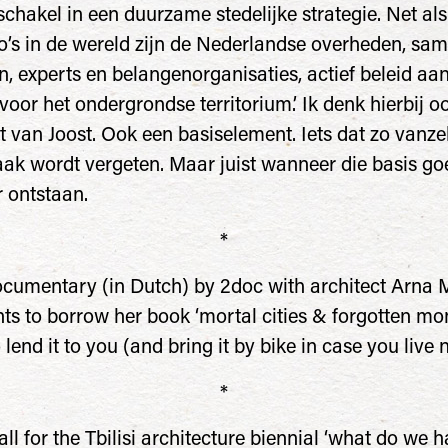
chakel in een duurzame stedelijke strategie. Net als 
o’s in de wereld zijn de Nederlandse overheden, sa
en, experts en belangenorganisaties, actief beleid aa
voor het ondergrondse territorium.’ Ik denk hierbij 
t van Joost. Ook een basiselement. Iets dat zo vanz
vaak wordt vergeten. Maar juist wanneer die basis goe
 ontstaan.
*
ocumentary (in Dutch) by 2doc with architect Arna M
s to borrow her book ‘mortal cities & forgotten mo
lend it to you (and bring it by bike in case you live 
*
ll for the Tbilisi architecture biennial ‘what do we h