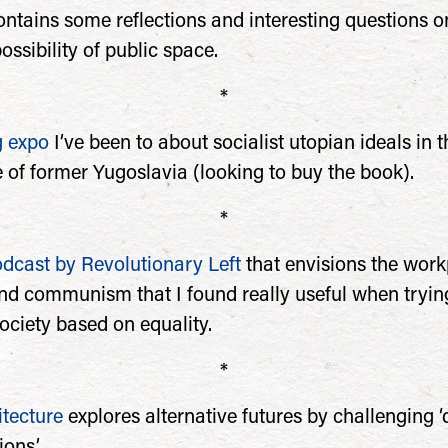
tains some reflections and interesting questions o
possibility of public space.
*
 expo
I’ve been to about socialist utopian ideals in t
e of former Yugoslavia (looking to buy the book).
*
dcast by Revolutionary Left
that envisions the wor
nd communism that I found really useful when tryin
ociety based on equality.
*
itecture
explores alternative futures by challenging 
ions.’