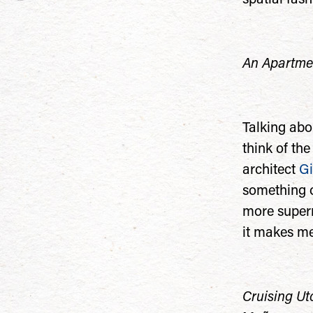
An Apartme
Talking abou
think of the
architect
Gi
something o
more superna
it makes me
Cruising Uto