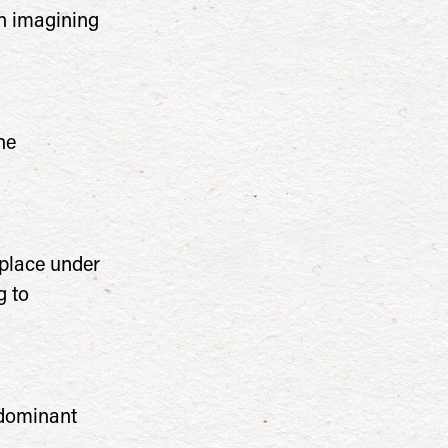
n imagining
he
kplace under
g to
‘dominant