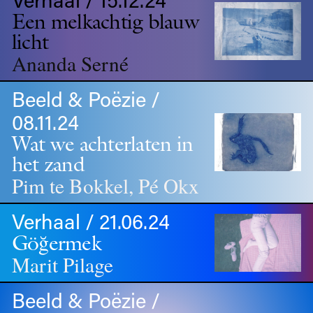
Een melkachtig blauw
licht
Ananda Serné
Beeld & Poëzie /
08.11.24
Wat we achterlaten in
het zand
Pim te Bokkel, Pé Okx
Verhaal / 21.06.24
Göğermek
Marit Pilage
Beeld & Poëzie /