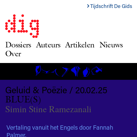
Tijdschrift De Gids
Dossiers
Auteurs
Artikelen
Nieuws
Over
Geluid & Poëzie / 20.02.25
BLUE(S)
Simin Stine Ramezanali
Vertaling vanuit het Engels door Fannah
Palmer.