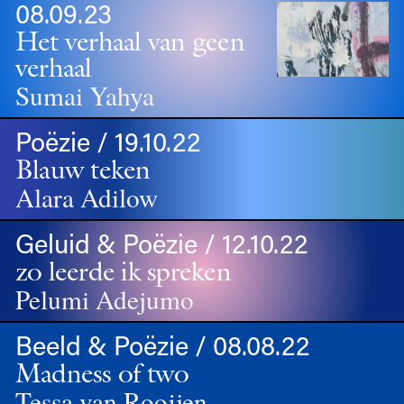
08.09.23
Het verhaal van geen
verhaal
Sumai Yahya
Poëzie / 19.10.22
Blauw teken
Alara Adilow
Geluid & Poëzie / 12.10.22
zo leerde ik spreken
Pelumi Adejumo
Beeld & Poëzie / 08.08.22
Madness of two
Tessa van Rooijen