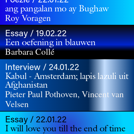
ang pangalan mo ay Bughaw
Roy Voragen
Essay / 19.02.22
Een oefening in blauwen
Barbara Collé
Interview / 24.01.22
Kabul - Amsterdam; lapis lazuli uit
Afghanistan
Pieter Paul Pothoven, Vincent van
Velsen
Essay / 22.01.22
I will love you till the end of time