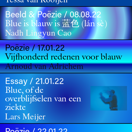
Beeld & Poëzie / 08.08.22
Blue is blauw is 蓝⾊ (lán sè)
Nadh Lingyun Cao
Poëzie / 17.01.22
Vijfhonderd redenen voor blauw
Arnoud van Adrichem
Essay / 21.01.22
Blue, of de
overblijfselen van een
ziekte
Lars Meijer
Poëzie / 22.01.22