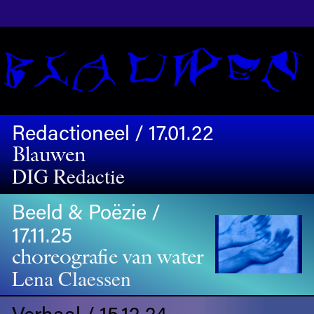
Redactioneel / 17.01.22
Blauwen
DIG Redactie
Beeld & Poëzie /
17.11.25
choreografie van water
Lena Claessen
Verhaal / 15.12.24